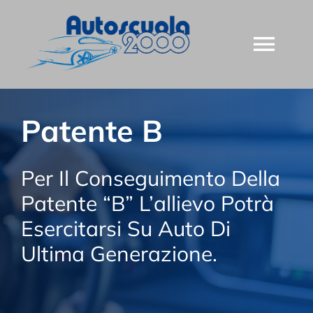
Salta
al
Togg
contenuto
Navi
HOME
Patente B
CHI SIAMO
Per Il Conseguimento Della
CORSI PATENTE
Patente “B” L’allievo Potrà
Esercitarsi Su Auto Di
CONTATTI
Ultima Generazione.
PRENOTA VISITA MEDICA