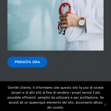
PRENOTA ORA
Gentile Utente, ti informiamo che questo sito fa uso di cookie
(propri e di altri siti) al fine di rendere i propri servizi il più
possibile efficienti, semplici da utilizzare e per profilazione. Se
© Copyright 1999 - 2026 | Autoscuola 2000 SNC di Montaguti
accedi ad un qualunque elemento del sito, acconsenti all’uso
Andrea & C, CF: 04078970367 - PI: IT04078970367 Via Bruno
dei cookie.